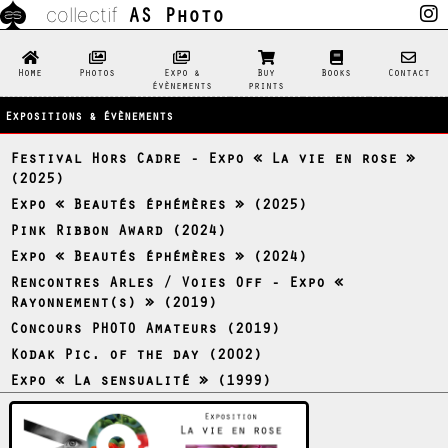
AS Photo
collectif
Home
Photos
Expo &
Buy
Books
Contact
évènements
prints
Expositions & évènements
Festival Hors Cadre - Expo « La vie en rose »
(2025)
Expo « Beautés éphémères » (2025)
Pink Ribbon Award (2024)
Expo « Beautés éphémères » (2024)
Rencontres Arles / Voies Off - Expo «
Rayonnement(s) » (2019)
Concours PHOTO Amateurs (2019)
Kodak Pic. of the day (2002)
Expo « La sensualité » (1999)