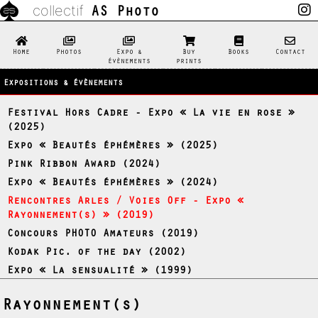
AS Photo
collectif
Home
Photos
Expo &
Buy
Books
Contact
évènements
prints
Expositions & évènements
Festival Hors Cadre - Expo « La vie en rose »
(2025)
Expo « Beautés éphémères » (2025)
Pink Ribbon Award (2024)
Expo « Beautés éphémères » (2024)
Rencontres Arles / Voies Off - Expo «
Rayonnement(s) » (2019)
Concours PHOTO Amateurs (2019)
Kodak Pic. of the day (2002)
Expo « La sensualité » (1999)
Rayonnement(s)