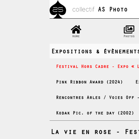
AS Photo
collectif
Home
Photos
Expositions & évènement
Festival Hors Cadre - Expo « 
Pink Ribbon Award (2024)
E
Rencontres Arles / Voies Off 
Kodak Pic. of the day (2002)
La vie en rose - Fes