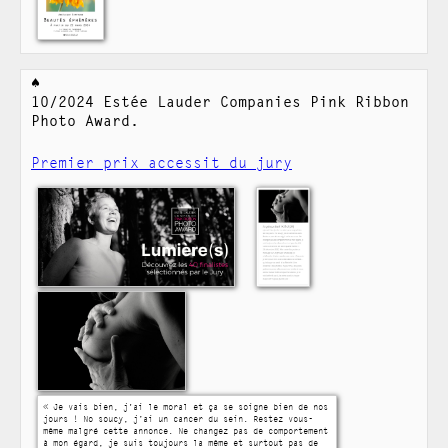
10/2024 Estée Lauder Companies Pink Ribbon
Photo Award.
Premier prix accessit du jury
« Je vais bien, j'ai le moral et ça se soigne bien de nos
jours ! No soucy, j’ai un cancer du sein. Restez vous-
même malgré cette annonce. Ne changez pas de comportement
à mon égard, je suis toujours la même et surtout pas de