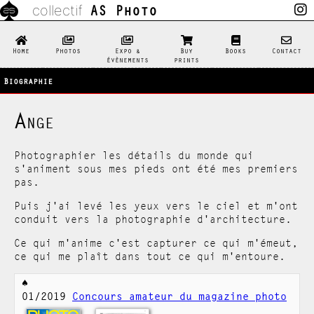
AS Photo
collectif
Home
Photos
Expo &
Buy
Books
Contact
évènements
prints
Biographie
Ange
Photographier les détails du monde qui
s'animent sous mes pieds ont été mes premiers
pas.
Puis j'ai levé les yeux vers le ciel et m'ont
conduit vers la photographie d'architecture.
Ce qui m'anime c'est capturer ce qui m'émeut,
ce qui me plaît dans tout ce qui m'entoure.
01/2019
Concours amateur du magazine photo